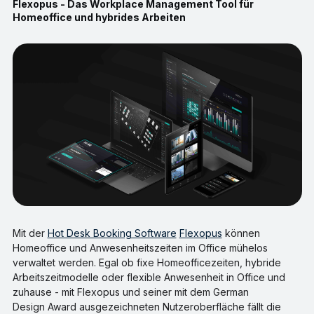
Flexopus - Das Workplace Management Tool für
Homeoffice und hybrides Arbeiten
Mit der
Hot Desk Booking Software
Flexopus
können
Homeoffice und Anwesenheitszeiten im Office mühelos
verwaltet werden. Egal ob fixe Homeofficezeiten, hybride
Arbeitszeitmodelle oder flexible Anwesenheit in Office und
zuhause - mit Flexopus und seiner mit dem German
Design Award ausgezeichneten Nutzeroberfläche fällt die