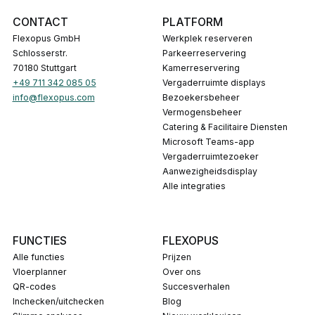
CONTACT
PLATFORM
Flexopus GmbH
Werkplek reserveren
Schlosserstr.
Parkeerreservering
70180 Stuttgart
Kamerreservering
+49 711 342 085 05
Vergaderruimte displays
info@flexopus.com
Bezoekersbeheer
Vermogensbeheer
Catering & Facilitaire Diensten
Microsoft Teams-app
Vergaderruimtezoeker
Aanwezigheidsdisplay
Alle integraties
FUNCTIES
FLEXOPUS
Alle functies
Prijzen
Vloerplanner
Over ons
QR-codes
Succesverhalen
Inchecken/uitchecken
Blog