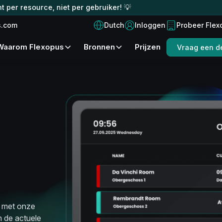
t per resource, niet per gebruiker! 💡
Dutch
s.com
Inloggen
Probeer Flex
Waarom Flexopus
Bronnen
Prijzen
Vraag een d
t met onze
n de actuele