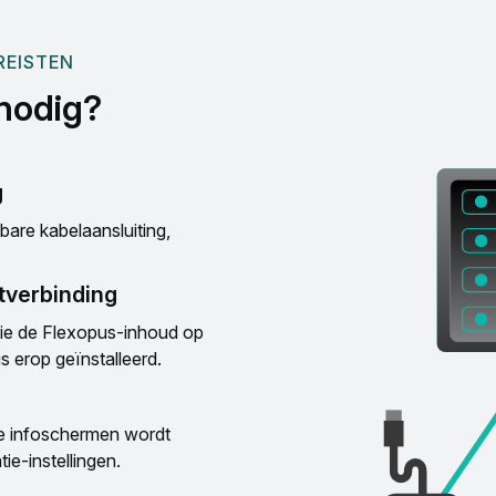
REISTEN
nodig?
g
are kabelaansluiting,
tverbinding
ie de Flexopus-inhoud op
s erop geïnstalleerd.
 de infoschermen wordt
ie-instellingen.