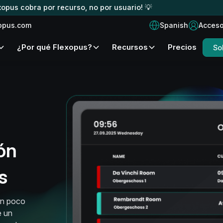
xopus cobra por recurso, no por usuario! 💡
Spanish
opus.com
Acces
¿Por qué Flexopus?
Recursos
Precios
So
ón
s
en poco
e un