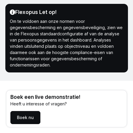
Flexopus Let op!
Om te voldoen aan onze normen voor
gegevensbescherming en gegevensbeveiliging, zien we
in de Flexopus standaardconfiguratie af van de analyse
van persoonsgegevens in het dashboard. Analyses
vinden uitsluitend plaats op objectniveau en voldoen
daarmee ook aan de hoogste compliance-eisen van
functionarissen voor gegevensbescherming of
ondernemingsraden.
Boek een live demonstratie!
Heeft u interesse of vragen?
Boek nu