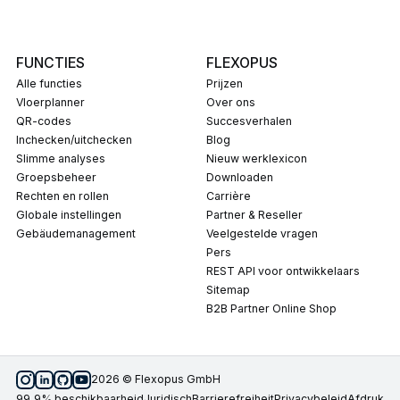
FUNCTIES
FLEXOPUS
Alle functies
Prijzen
Vloerplanner
Over ons
QR-codes
Succesverhalen
Inchecken/uitchecken
Blog
Slimme analyses
Nieuw werklexicon
Groepsbeheer
Downloaden
Rechten en rollen
carrière
Globale instellingen
Partner & Reseller
Gebäudemanagement
Veelgestelde vragen
pers
REST API voor ontwikkelaars
Sitemap
B2B Partner Online Shop
2026 © Flexopus GmbH
99,9% beschikbaarheid
Juridisch
Barrierefreiheit
Privacybeleid
afdruk