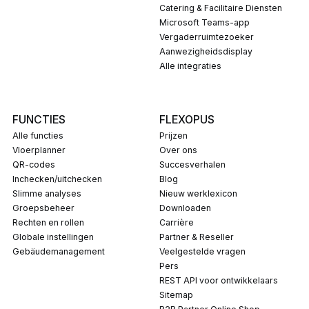
Catering & Facilitaire Diensten
Microsoft Teams-app
Vergaderruimtezoeker
Aanwezigheidsdisplay
Alle integraties
FUNCTIES
FLEXOPUS
Alle functies
Prijzen
Vloerplanner
Over ons
QR-codes
Succesverhalen
Inchecken/uitchecken
Blog
Slimme analyses
Nieuw werklexicon
Groepsbeheer
Downloaden
Rechten en rollen
carrière
Globale instellingen
Partner & Reseller
Gebäudemanagement
Veelgestelde vragen
pers
REST API voor ontwikkelaars
Sitemap