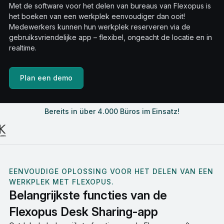
Met de software voor het delen van bureaus van Flexopus is
het boeken van een werkplek eenvoudiger dan ooit!
Medewerkers kunnen hun werkplek reserveren via de
gebruiksvriendelijke app – flexibel, ongeacht de locatie en in
realtime.
Plan een demo
Bereits in über 4.000 Büros im Einsatz!
EENVOUDIGE OPLOSSING VOOR HET DELEN VAN EEN
WERKPLEK MET FLEXOPUS.
Belangrijkste functies van de
Flexopus Desk Sharing-app