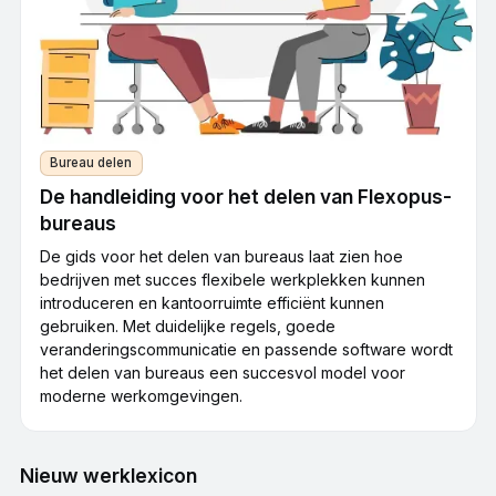
voor het hele team: je kunt direct zien wie fysiek op
kantoor aanwezig is en wie op afstand werkt. Deze
holistische benadering vergemakkelijkt de dagelijkse
coördinatie en maakt capaciteitsplanning aanzienlijk
eenvoudiger voor managers.
Bureau delen
Hoe ondersteunt Flexopus de optimalisatie
van kantoorruimte op lange termijn?
De handleiding voor het delen van Flexopus-
bureaus
Door middel van slimme analyses levert Flexopus
gedetailleerde gegevens over het werkelijke gebruik
De gids voor het delen van bureaus laat zien hoe
van gebouwen, verdiepingen of afzonderlijke zones.
bedrijven met succes flexibele werkplekken kunnen
Deze inzichten stellen bedrijven in staat om ongebruikte
introduceren en kantoorruimte efficiënt kunnen
ruimte te identificeren en de huur- en bedrijfskosten
gebruiken. Met duidelijke regels, goede
gericht te verlagen. In plaats van onderbuikgevoel zijn
veranderingscommunicatie en passende software wordt
beslissingen over ruimteontwerp gebaseerd op geldige
het delen van bureaus een succesvol model voor
feiten. Dit maakt het kantoor niet alleen flexibeler, maar
moderne werkomgevingen.
ook economisch efficiënter.
Nieuw werklexicon