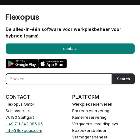
De alles-in-één software voor werkplekbeheer voor
hybride teams!
contact
CONTACT
PLATFORM
Flexopus GmbH
Werkplek reserveren
Schlosserstr.
Parkeerreservering
70180 Stuttgart
Kamerreservering
+49 711 342 085 05
Vergaderruimte displays
info@flexopus.com
Bezoekersbeheer
Vermogensbeheer