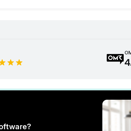
OM
4
Software?