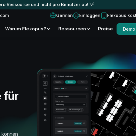
ro Ressource und nicht pro Benutzer ab! 💡
German
.com
Einloggen
Flexopus kos
Warum Flexopus?
Ressourcen
Preise
Demo 
 für
e können