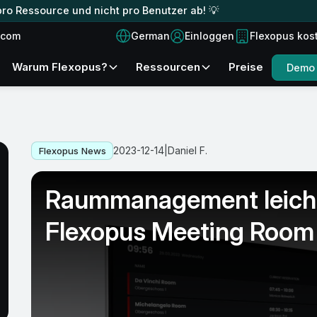
ro Ressource und nicht pro Benutzer ab! 💡
German
.com
Einloggen
Flexopus kos
Warum Flexopus?
Ressourcen
Preise
Demo 
2023-12-14
|
Daniel F.
Flexopus News
Raummanagement leich
Flexopus Meeting Room 