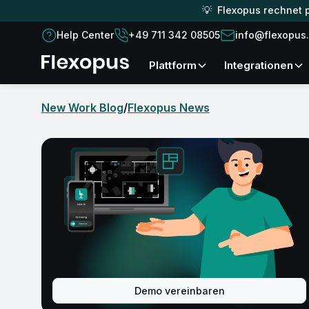
💡 Flexopus rechnet p
Help Center
+49 711 342 08505
info@flexopus
Plattform
Integrationen
New Work Blog
/
Flexopus News
Demo vereinbaren