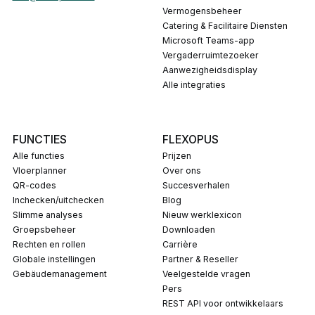
Vermogensbeheer
Catering & Facilitaire Diensten
Microsoft Teams-app
Vergaderruimtezoeker
Aanwezigheidsdisplay
Alle integraties
FUNCTIES
FLEXOPUS
Alle functies
Prijzen
Vloerplanner
Over ons
QR-codes
Succesverhalen
Inchecken/uitchecken
Blog
Slimme analyses
Nieuw werklexicon
Groepsbeheer
Downloaden
Rechten en rollen
carrière
Globale instellingen
Partner & Reseller
Gebäudemanagement
Veelgestelde vragen
pers
REST API voor ontwikkelaars