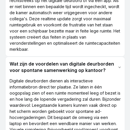
rechtstreeks op het digitale deurbord of via een app. Als
er niet binnen een bepaalde tijd wordt ingecheckt, wordt
de kamer automatisch weer vrijgegeven voor andere
collega's. Deze realtime update zorgt voor maximaal
ruimtegebruik en voorkomt de frustratie van het staan
voor een schijnbaar bezette maar in feite lege ruimte. Het
systeem creëert dus feiten in plaats van
veronderstellingen en optimaliseert de ruimtecapaciteiten
merkbaar.
Wat zijn de voordelen van digitale deurborden
voor spontane samenwerking op kantoor?
Digitale deurborden dienen als interactieve
informatiebron direct ter plaatse. Ze laten in één
oogopslag zien of een ruimte momenteel leeg of bezet is
en hoe lang de lopende vergadering zal duren. Bijzonder
waardevol: Leegstaande kamers kunnen vaak direct op
het scherm worden geboekt voor spontane ad-
hocvergaderingen. Dit bespaart de omweg via een
laptop en bevordert een wendbare manier van werken.
Visuele signalering (bijvoorbeeld rood/groen) voorkomt