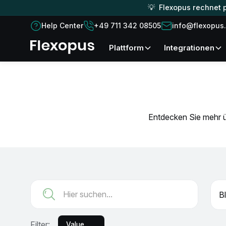
💡 Flexopus rechnet p
Help Center
+49 711 342 08505
info@flexopus
Plattform
Integrationen
Entdecken Sie mehr ü
B
Filter:
Value