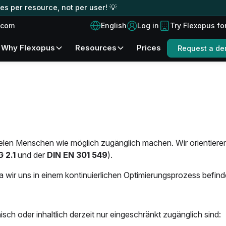
s per resource, not per user! 💡
English
.com
Log in
Try Flexopus fo
Why Flexopus
Resources
Prices
Request a d
elen Menschen wie möglich zugänglich machen. Wir orientieren
 2.1
und der
DIN EN 301 549
).
da wir uns in einem kontinuierlichen Optimierungsprozess befind
ch oder inhaltlich derzeit nur eingeschränkt zugänglich sind: