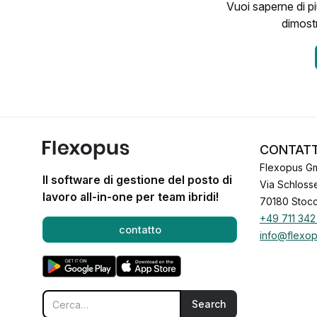
Vuoi saperne di pi
dimostr
CONTAT
Flexopus G
Il software di gestione del posto di
Via Schloss
lavoro all-in-one per team ibridi!
70180 Stoc
+49 711 342
contatto
info@flexo