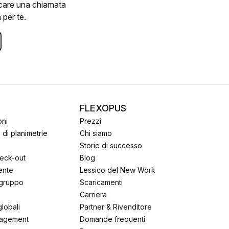
ficare una chiamata
 per te.
FLEXOPUS
oni
Prezzi
e di planimetrie
Chi siamo
Storie di successo
heck-out
Blog
gente
Lessico del New Work
 gruppo
Scaricamenti
Carriera
globali
Partner & Rivenditore
agement
Domande frequenti