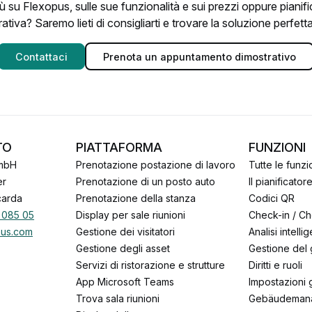
ù su Flexopus, sulle sue funzionalità e sui prezzi oppure piani
ativa? Saremo lieti di consigliarti e trovare la soluzione perfetta
Contattaci
Prenota un appuntamento dimostrativo
TO
PIATTAFORMA
FUNZIONI
mbH
Prenotazione postazione di lavoro
Tutte le funzi
er
Prenotazione di un posto auto
Il pianificator
carda
Prenotazione della stanza
codici QR
 085 05
Display per sale riunioni
Check-in / C
pus.com
Gestione dei visitatori
Analisi intelli
Gestione degli asset
Gestione del
Servizi di ristorazione e strutture
Diritti e ruoli
App Microsoft Teams
Impostazioni 
Trova sala riunioni
Gebäudeman