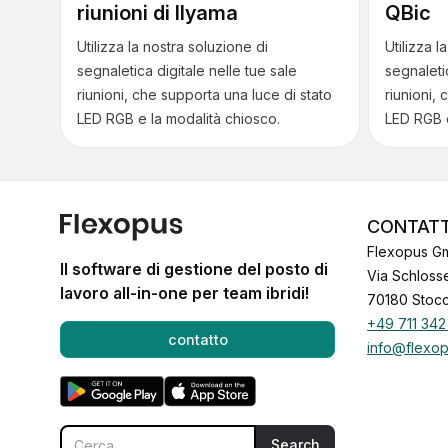
riunioni di Ilyama
QBic
Utilizza la nostra soluzione di
Utilizza l
segnaletica digitale nelle tue sale
segnaletic
riunioni, che supporta una luce di stato
riunioni,
LED RGB e la modalità chiosco.
LED RGB e
CONTAT
Flexopus G
Il software di gestione del posto di
Via Schloss
lavoro all-in-one per team ibridi!
70180 Stoc
+49 711 342
contatto
info@flexo