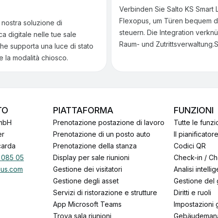
Verbinden Sie Salto KS Smart 
Flexopus, um Türen bequem di
a nostra soluzione di
steuern. Die Integration verknü
a digitale nelle tue sale
Raum- und Zutrittsverwaltung.
 che supporta una luce di stato
 la modalità chiosco.
TO
PIATTAFORMA
FUNZIONI
mbH
Prenotazione postazione di lavoro
Tutte le funzi
er
Prenotazione di un posto auto
Il pianificator
carda
Prenotazione della stanza
codici QR
 085 05
Display per sale riunioni
Check-in / C
pus.com
Gestione dei visitatori
Analisi intelli
Gestione degli asset
Gestione del
Servizi di ristorazione e strutture
Diritti e ruoli
App Microsoft Teams
Impostazioni 
Trova sala riunioni
Gebäudeman