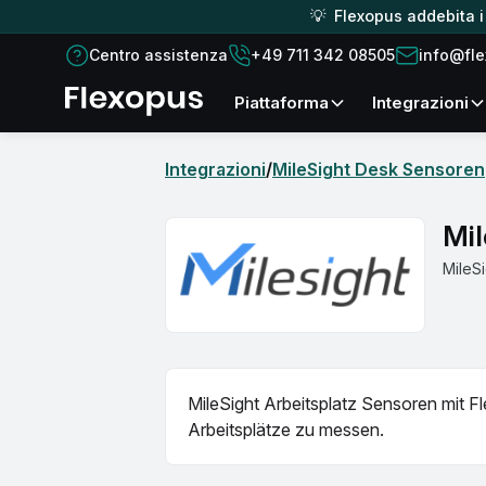
💡 Flexopus addebita i c
Centro assistenza
+49 711 342 08505
info@fl
piattaforma
Integrazioni
Integrazioni
/
MileSight Desk Sensoren
Mi
MileS
MileSight Arbeitsplatz Sensoren mit F
Arbeitsplätze zu messen.