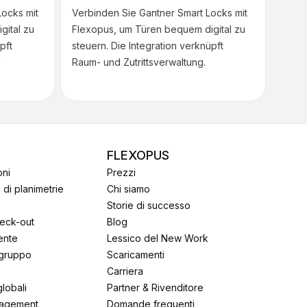
Locks mit
Verbinden Sie Gantner Smart Locks mit
gital zu
Flexopus, um Türen bequem digital zu
pft
steuern. Die Integration verknüpft
S
Raum- und Zutrittsverwaltung.
FLEXOPUS
oni
Prezzi
e di planimetrie
Chi siamo
Storie di successo
heck-out
Blog
gente
Lessico del New Work
 gruppo
Scaricamenti
Carriera
globali
Partner & Rivenditore
agement
Domande frequenti