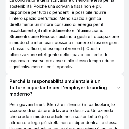
La condivisione della scrivania è un'enorme leva per la
sostenibilità. Poiché una scrivania fissa non è più
disponibile per tutti i dipendenti, è possibile ridurre
l'intero spazio dell'ufficio. Meno spazio significa
direttamente un minore consumo di energia per il
riscaldamento, il raffreddamento e l'illuminazione.
Strumenti come Flexopus aiutano a gestire l'occupazione
in modo che interi piani possano rimanere chiusi nei giorni
a basso traffico (ad esempio il venerdì). Questa
ottimizzazione intelligente dello spazio consente di
risparmiare risorse preziose e allo stesso tempo riduce
significativamente i costi operativi.
Perché la responsabilità ambientale è un
fattore importante per l'employer branding
moderno?
Per i giovani talenti (Gen Z e millennial) in particolare, lo
«scopo» di un datore di lavoro è decisivo. Un'azienda
che crede in modo credibile nella sostenibilità è più
attraente e lega più strettamente i dipendenti a se stessa.
Un impegno autentico contro il greenwashing è indice di