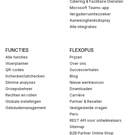
Catering & Facilitaire Diensten
Microsoft Teams-app
Vergaderruimtezoeker
Aanwezigheidsdisplay
Alle integraties
FUNCTIES
FLEXOPUS
Alle functies
Prijzen
Vloerplanner
Over ons
QR-codes
Succesverhalen
Inchecken/uitchecken
Blog
Slimme analyses
Nieuw werklexicon
Groepsbeheer
Downloaden
Rechten en rollen
carrière
Globale instellingen
Partner & Reseller
Gebäudemanagement
Veelgestelde vragen
pers
REST API voor ontwikkelaars
Sitemap
B2B Partner Online Shop