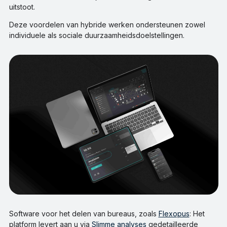
uitstoot.
Deze voordelen van hybride werken ondersteunen zowel
individuele als sociale duurzaamheidsdoelstellingen.
Software voor het delen van bureaus, zoals
Flexopus
: Het
platform levert aan u via
Slimme analyses
gedetailleerde