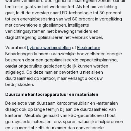
worden verminderd door gerichte maatregelen zonder dat dit
ten koste gaat van het werkcomfort. Als het om verlichting
gaat, leidt de overstap naar LED-technologie tot 80 procent
tot een energiebesparing van wel 80 procent in vergelijking
met conventionele gloeilampen. Intelligente
verlichtingssystemen met bewegingsmelders en
daglichtregeling optimaliseren het verbruik verder.
Vooral met
hybride werkmodellen
of
Flexkantoor
Benaderingen kunnen u aanzienlijke hoeveelheden energie
besparen door een geoptimaliseerde capaciteitsplanning,
omdat ongebruikte gebieden tijdelijk kunnen worden
stilgelegd. Op deze manier bevordert u niet alleen
duurzaamheid op kantoor, maar verlaagt u ook uw
bedrijfskosten.
Duurzame kantoorapparatuur en materialen
De selectie van duurzaam kantoormeubilair en -materialen
draagt ook op lange termijn bij aan de duurzaamheid van
kantoren. Meubels gemaakt van FSC-gecertificeerd hout,
gerecyclede materialen, enz. sparen natuurlijke hulpbronnen
en zijn meestal zelfs duurzamer dan conventionele