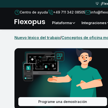
💡 ¡Fle
Centro de ayuda
+49 711 342 08505
info@flex
plataforma
Integraciones
Nuevo léxico del trabajo
/
Conceptos de oficina m
Programe una demostración