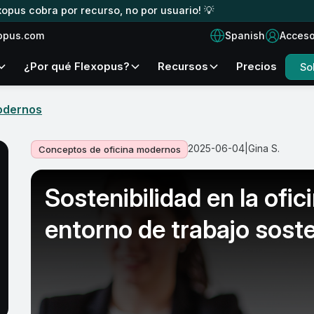
xopus cobra por recurso, no por usuario! 💡
Spanish
opus.com
Acces
¿Por qué Flexopus?
Recursos
Precios
So
odernos
2025-06-04
|
Gina S.
Conceptos de oficina modernos
Sostenibilidad en la ofi
entorno de trabajo soste