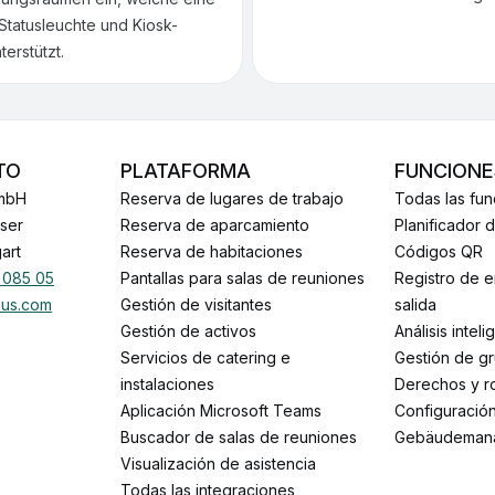
tatusleuchte und Kiosk-
erstützt.
TO
PLATAFORMA
FUNCIONE
mbH
Reserva de lugares de trabajo
Todas las fu
sser
Reserva de aparcamiento
Planificador 
art
Reserva de habitaciones
Códigos QR
 085 05
Pantallas para salas de reuniones
Registro de entrada / Registro de
pus.com
Gestión de visitantes
salida
Gestión de activos
Análisis intel
Servicios de catering e
Gestión de g
instalaciones
Derechos y r
Aplicación Microsoft Teams
Configuració
Buscador de salas de reuniones
Gebäudeman
Visualización de asistencia
Todas las integraciones