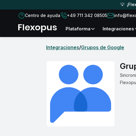
💡 ¡Fle
Centro de ayuda
+49 711 342 08505
info@flex
plataforma
Integraciones
Integraciones
/
Grupos de Google
Gru
Sincron
Flexopu