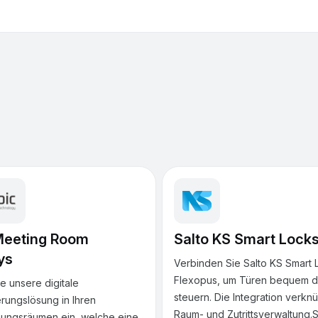
Meeting Room
Salto KS Smart Lock
ys
Verbinden Sie Salto KS Smart 
Flexopus, um Türen bequem di
e unsere digitale
steuern. Die Integration verknü
rungslösung in Ihren
Raum- und Zutrittsverwaltung.
ungsräumen ein, welche eine