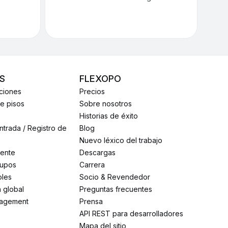
S
FLEXOPO
nciones
Precios
de pisos
Sobre nosotros
Historias de éxito
Blog
Nuevo léxico del trabajo
igente
Descargas
rupos
carrera
oles
Socio & Revendedor
n global
Preguntas frecuentes
agement
prensa
API REST para desarrolladores
Mapa del sitio