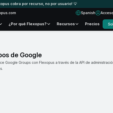
xopus cobra por recurso, no por usuario! 💡
Spanish
opus.com
Acces
¿Por qué Flexopus?
Recursos
Precios
So
pos de Google
ice Google Groups con Flexopus a través de la API de administraci
s.