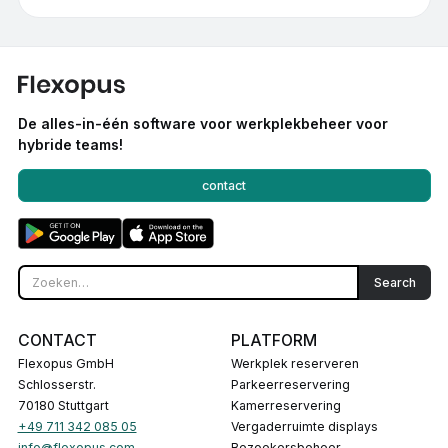
De alles-in-één software voor werkplekbeheer voor
hybride teams!
contact
CONTACT
PLATFORM
Flexopus GmbH
Werkplek reserveren
Schlosserstr.
Parkeerreservering
70180 Stuttgart
Kamerreservering
+49 711 342 085 05
Vergaderruimte displays
info@flexopus.com
Bezoekersbeheer