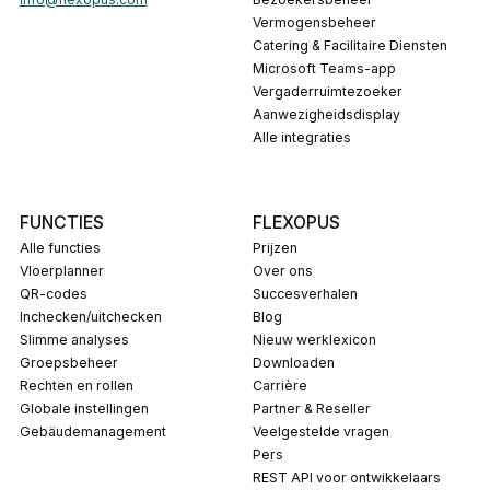
Vermogensbeheer
Catering & Facilitaire Diensten
Microsoft Teams-app
Vergaderruimtezoeker
Aanwezigheidsdisplay
Alle integraties
FUNCTIES
FLEXOPUS
Alle functies
Prijzen
Vloerplanner
Over ons
QR-codes
Succesverhalen
Inchecken/uitchecken
Blog
Slimme analyses
Nieuw werklexicon
Groepsbeheer
Downloaden
Rechten en rollen
carrière
Globale instellingen
Partner & Reseller
Gebäudemanagement
Veelgestelde vragen
pers
REST API voor ontwikkelaars