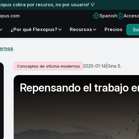
xopus cobra por recurso, no por usuario! 💡
Spanish
opus.com
Acces
¿Por qué Flexopus?
Recursos
Precios
So
ernos
2025-01-14
|
Gina S.
Conceptos de oficina modernos
Repensando el trabajo e