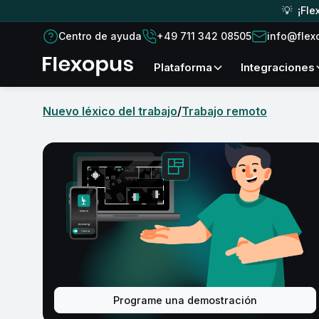
💡 ¡Fle
Centro de ayuda
+49 711 342 08505
info@flex
plataforma
Integraciones
Nuevo léxico del trabajo
/
Trabajo remoto
Programe una demostración