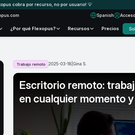
xopus cobra por recurso, no por usuario! 💡
Spanish
opus.com
Acces
¿Por qué Flexopus?
Recursos
Precios
So
2025-03-18
|
Gina S.
Trabajo remoto
Escritorio remoto: traba
en cualquier momento y 