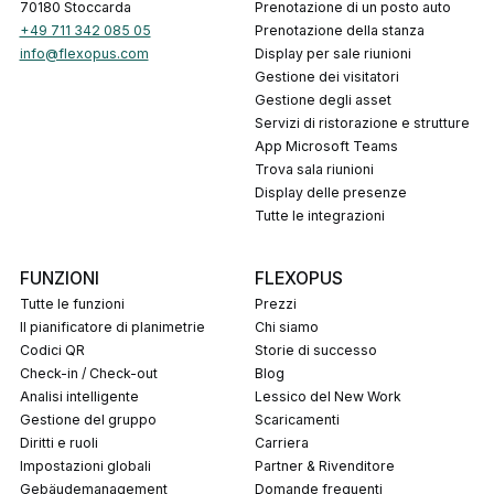
70180 Stoccarda
Prenotazione di un posto auto
+49 711 342 085 05
Prenotazione della stanza
info@flexopus.com
Display per sale riunioni
Gestione dei visitatori
Gestione degli asset
Servizi di ristorazione e strutture
App Microsoft Teams
Trova sala riunioni
Display delle presenze
Tutte le integrazioni
FUNZIONI
FLEXOPUS
Tutte le funzioni
Prezzi
Il pianificatore di planimetrie
Chi siamo
codici QR
Storie di successo
Check-in / Check-out
Blog
Analisi intelligente
Lessico del New Work
Gestione del gruppo
Scaricamenti
Diritti e ruoli
Carriera
Impostazioni globali
Partner & Rivenditore
Gebäudemanagement
Domande frequenti