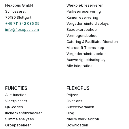
Flexopus GmbH
Werkplek reserveren
Schlosserstr.
Parkeerreservering
70180 Stuttgart
Kamerreservering
+49 711 342 085 05
Vergaderruimte displays
info@flexopus.com
Bezoekersbeheer
Vermogensbeheer
Catering & Facilitaire Diensten
Microsoft Teams-app
Vergaderruimtezoeker
Aanwezigheidsdisplay
Alle integraties
FUNCTIES
FLEXOPUS
Alle functies
Prijzen
Vloerplanner
Over ons
QR-codes
Succesverhalen
Inchecken/uitchecken
Blog
Slimme analyses
Nieuw werklexicon
Groepsbeheer
Downloaden