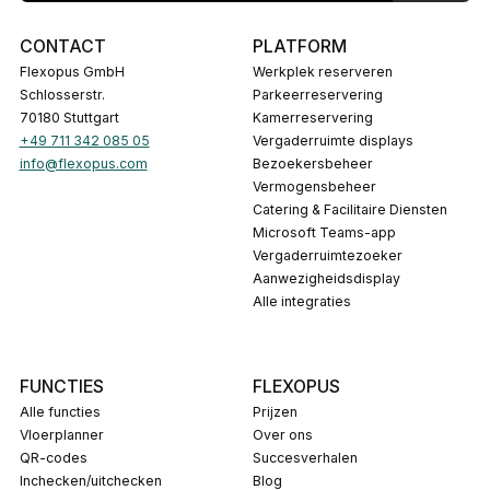
CONTACT
PLATFORM
Flexopus GmbH
Werkplek reserveren
Schlosserstr.
Parkeerreservering
70180 Stuttgart
Kamerreservering
+49 711 342 085 05
Vergaderruimte displays
info@flexopus.com
Bezoekersbeheer
Vermogensbeheer
Catering & Facilitaire Diensten
Microsoft Teams-app
Vergaderruimtezoeker
Aanwezigheidsdisplay
Alle integraties
FUNCTIES
FLEXOPUS
Alle functies
Prijzen
Vloerplanner
Over ons
QR-codes
Succesverhalen
Inchecken/uitchecken
Blog