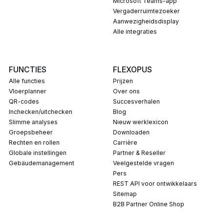
Microsoft Teams-app
Vergaderruimtezoeker
Aanwezigheidsdisplay
Alle integraties
FUNCTIES
FLEXOPUS
Alle functies
Prijzen
Vloerplanner
Over ons
QR-codes
Succesverhalen
Inchecken/uitchecken
Blog
Slimme analyses
Nieuw werklexicon
Groepsbeheer
Downloaden
Rechten en rollen
carrière
Globale instellingen
Partner & Reseller
Gebäudemanagement
Veelgestelde vragen
pers
REST API voor ontwikkelaars
Sitemap
B2B Partner Online Shop