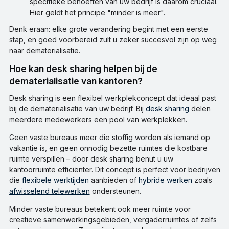
specifieke behoeften van uw bedrijf is daarom cruciaal.
Hier geldt het principe "minder is meer".
Denk eraan: elke grote verandering begint met een eerste
stap, en goed voorbereid zult u zeker succesvol zijn op weg
naar dematerialisatie.
Hoe kan desk sharing helpen bij de
dematerialisatie van kantoren?
Desk sharing is een flexibel werkplekconcept dat ideaal past
bij de dematerialisatie van uw bedrijf. Bij
desk sharing
delen
meerdere medewerkers een pool van werkplekken.
Geen vaste bureaus meer die stoffig worden als iemand op
vakantie is, en geen onnodig bezette ruimtes die kostbare
ruimte verspillen – door desk sharing benut u uw
kantoorruimte efficiënter. Dit concept is perfect voor bedrijven
die
flexibele werktijden
aanbieden of
hybride werken
zoals
afwisselend telewerken
ondersteunen.
Minder vaste bureaus betekent ook meer ruimte voor
creatieve samenwerkingsgebieden, vergaderruimtes of zelfs