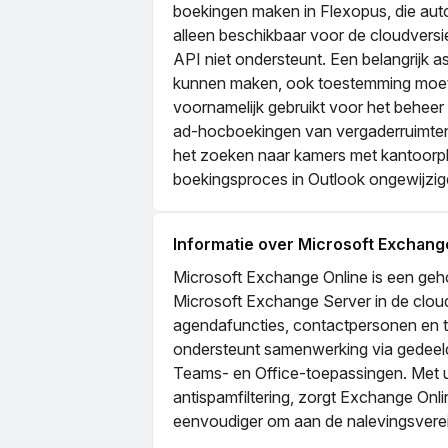
boekingen maken in Flexopus, die aut
alleen beschikbaar voor de cloudvers
API niet ondersteunt. Een belangrijk a
kunnen maken, ook toestemming moet
voornamelijk gebruikt voor het beheer
ad-hocboekingen van vergaderruimten,
het zoeken naar kamers met kantoorplan
boekingsproces in Outlook ongewijzigd 
Informatie over Microsoft Exchang
Microsoft Exchange Online is een geh
Microsoft Exchange Server in de cloud 
agendafuncties, contactpersonen en taa
ondersteunt samenwerking via gedeeld
Teams- en Office-toepassingen. Met u
antispamfiltering, zorgt Exchange On
eenvoudiger om aan de nalevingsverei