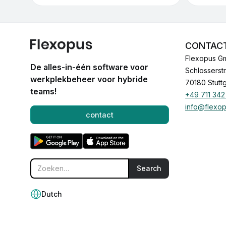
CONTAC
Flexopus G
De alles-in-één software voor
Schlosserstr
werkplekbeheer voor hybride
70180 Stuttg
teams!
+49 711 342
info@flexo
contact
Dutch