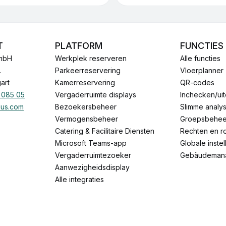
T
PLATFORM
FUNCTIES
mbH
Werkplek reserveren
Alle functies
.
Parkeerreservering
Vloerplanner
art
Kamerreservering
QR-codes
 085 05
Vergaderruimte displays
Inchecken/ui
pus.com
Bezoekersbeheer
Slimme analy
Vermogensbeheer
Groepsbehee
Catering & Facilitaire Diensten
Rechten en r
Microsoft Teams-app
Globale inste
Vergaderruimtezoeker
Gebäudeman
Aanwezigheidsdisplay
Alle integraties