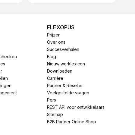
FLEXOPUS
Prijzen
Over ons
Succesverhalen
tchecken
Blog
ses
Nieuw werklexicon
r
Downloaden
ollen
carrière
llingen
Partner & Reseller
agement
Veelgestelde vragen
pers
REST API voor ontwikkelaars
Sitemap
B2B Partner Online Shop