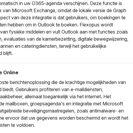
omatisch in uw O365-agenda verschijnen. Deze functie is
ie van Microsoft Exchange, omdat de lokale versie de Graph
spect van deze integratie is dat gebruikers, om boekingen te
en hebben om in Outlook te boeken. Flexopus wordt
 van fysieke middelen en vult Outlook aan met functies zoals
 evaluaties van de kamerbezetting, digitale bewegwijzering,
nen en cateringdiensten, terwijl het gebruikelijke
blijft.
e Online
oste berichtenoplossing die de krachtige mogelijkheden van
biedt. Gebruikers profiteren van e-maildiensten,
kbeheer, allemaal toegankelijk via het internet. Het
e mailboxen, groepsagenda's en integratie met Microsoft
itgebreide beveiligingsmaatregelen, zoals antimalware- en
line ervoor dat uw gegevens worden beschermd en wordt het
sten te voldoen.