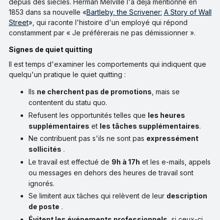
depuis des siècles. Herman Melville l'a déjà mentionné en
1853 dans sa nouvelle «
Bartleby, the Scrivener:
A Story of Wall
Street
», qui raconte l'histoire d'un employé qui répond
constamment par « Je préférerais ne pas démissionner ».
Signes de quiet quitting
Il est temps d'examiner les comportements qui indiquent que
quelqu'un pratique le quiet quitting :
Ils
ne cherchent pas de promotions
, mais se
contentent du statu quo.
Refusent les opportunités telles que
les heures
supplémentaires
et
les tâches supplémentaires
.
Ne contribuent pas s'ils ne sont pas
expressément
sollicités
.
Le travail est effectué de
9h à 17h
et les e-mails, appels
ou messages en dehors des heures de travail sont
ignorés.
Se limitent aux tâches qui relèvent de leur
description
de poste
.
Évitent les événements professionnels
, si ceux-ci