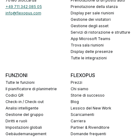
70180 Stoccarda
Prenotazione di un posto auto
+49 711 342 085 05
Prenotazione della stanza
info@flexopus.com
Display per sale riunioni
Gestione dei visitatori
Gestione degli asset
Servizi di ristorazione e strutture
App Microsoft Teams
Trova sala riunioni
Display delle presenze
Tutte le integrazioni
FUNZIONI
FLEXOPUS
Tutte le funzioni
Prezzi
Il pianificatore di planimetrie
Chi siamo
codici QR
Storie di successo
Check-in / Check-out
Blog
Analisi intelligente
Lessico del New Work
Gestione del gruppo
Scaricamenti
Diritti e ruoli
Carriera
Impostazioni globali
Partner & Rivenditore
Gebäudemanagement
Domande frequenti