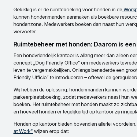
Gelukkig is er de ruimteboeking voor honden in de
Workp
kunnen hondenmanden aanmaken als boekbare resource – 
hondenzone. Medewerkers boeken dan naast hun werkp
viervoeter.
Ruimtebeheer met honden: Daarom is een 
Een hondvriendelijk kantoor is allang meer dan alleen ee
concept „Dog Friendly Office“ om medewerkers tevreden
leven te vergemakkelijken. Onlangs benaderde een gro
Friendly Ufficio“ te introduceren – oftewel de geregul
Wij hebben de oplossing: hondenmanden kunnen worden
parkeerplaatsboeking, zodat medewerkers naast hun wer
boeken. Het ruimtebeheer met honden maakt zo zichtbaa
en hoeveel honden er tegelijkertijd op kantoor zijn ingep
Honden op kantoor bieden bovendien allerlei voordelen.
at Work“
wijzen erop dat: