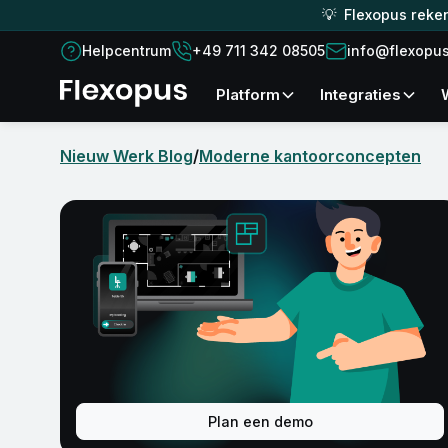
💡 Flexopus reken
Helpcentrum
+49 711 342 08505
info@flexopu
platform
Integraties
Nieuw Werk Blog
/
Moderne kantoorconcepten
Plan een demo