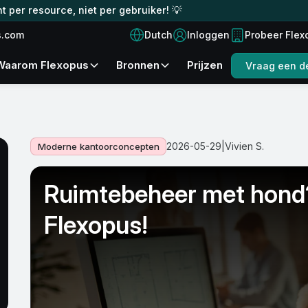
t per resource, niet per gebruiker! 💡
Dutch
s.com
Inloggen
Probeer Flex
Waarom Flexopus
Bronnen
Prijzen
Vraag een d
2026-05-29
|
Vivien S.
Moderne kantoorconcepten
Ruimtebeheer met hond
Flexopus!