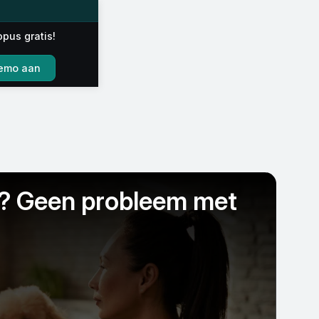
opus gratis!
emo aan
? Geen probleem met