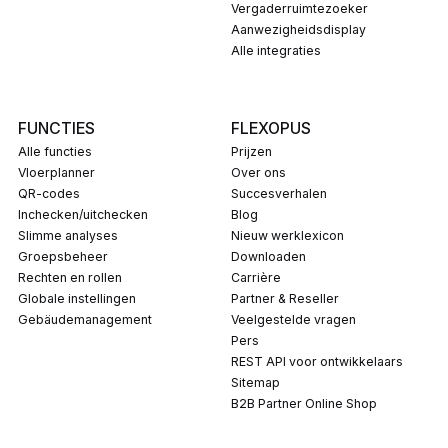
Vergaderruimtezoeker
Aanwezigheidsdisplay
Alle integraties
FUNCTIES
FLEXOPUS
Alle functies
Prijzen
Vloerplanner
Over ons
QR-codes
Succesverhalen
Inchecken/uitchecken
Blog
Slimme analyses
Nieuw werklexicon
Groepsbeheer
Downloaden
Rechten en rollen
carrière
Globale instellingen
Partner & Reseller
Gebäudemanagement
Veelgestelde vragen
pers
REST API voor ontwikkelaars
Sitemap
B2B Partner Online Shop