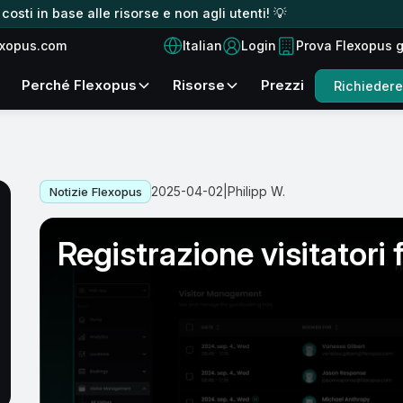
osti in base alle risorse e non agli utenti! 💡
Italian
exopus.com
Login
Prova Flexopus 
Perché Flexopus
Risorse
Prezzi
Richieder
2025-04-02
|
Philipp W.
Notizie Flexopus
Registrazione visitatori 