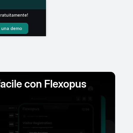
gratuitamente!
e una demo
facile con Flexopus