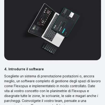
4. Introdurre il software
Scegliete un sistema di prenotazione postazioni o, ancora
meglio, un software completo di gestione degli spazi di lavoro
come Flexopus e implementatelo in modo controllato. Date
vita al vostro concetto con le planimetrie di Flexopus e
disegnate tutte le zone, le scrivanie, le sale e magari anche i
parcheggi. Coinvolgete il vostro team, pensate a una