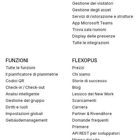
Gestione dei visitatori
Gestione degli asset
Servizi di ristorazione e strutture
App Microsoft Teams
Trova sala riunioni
Display delle presenze
Tutte le integrazioni
FUNZIONI
FLEXOPUS
Tutte le funzioni
Prezzi
Il pianificatore di planimetrie
Chi siamo
codici QR
Storie di successo
Check-in / Check-out
Blog
Analisi intelligente
Lessico del New Work
Gestione del gruppo
Scaricamenti
Diritti e ruoli
Carriera
Impostazioni globali
Partner & Rivenditore
Gebäudemanagement
Domande frequenti
Premere
API REST per sviluppatori
Mappa del sito