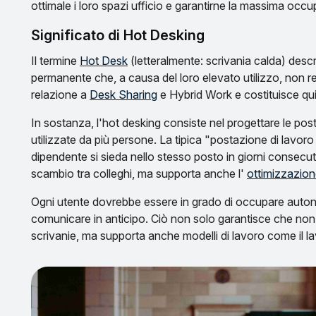
ottimale i loro spazi ufficio e garantirne la massima occ
Significato di Hot Desking
Il termine
Hot Desk
(letteralmente: scrivania calda) desc
permanente che, a causa del loro elevato utilizzo, non r
relazione a
Desk Sharing
e Hybrid Work e costituisce quin
In sostanza, l'hot desking consiste nel progettare le po
utilizzate da più persone. La tipica "postazione di lavor
dipendente si sieda nello stesso posto in giorni consecuti
scambio tra colleghi, ma supporta anche l'
ottimizzazione
Ogni utente dovrebbe essere in grado di occupare aut
comunicare in anticipo. Ciò non solo garantisce che non
scrivanie, ma supporta anche modelli di lavoro come il l