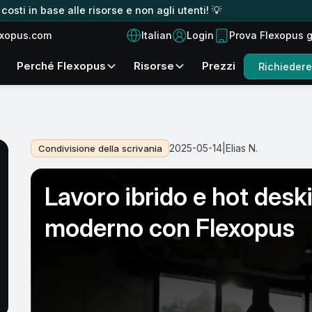
osti in base alle risorse e non agli utenti! 💡
Italian
exopus.com
Login
Prova Flexopus 
Perché Flexopus
Risorse
Prezzi
Richieder
2025-05-14
|
Elias N.
Condivisione della scrivania
Lavoro ibrido e hot desk
moderno con Flexopus