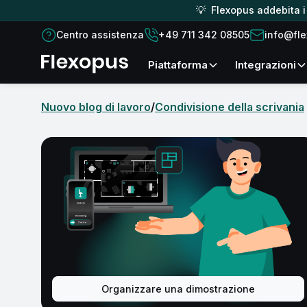
💡 Flexopus addebita i c
Centro assistenza
+49 711 342 08505
info@fl
piattaforma
Integrazioni
Nuovo blog di lavoro
/
Condivisione della scrivania
Organizzare una dimostrazione